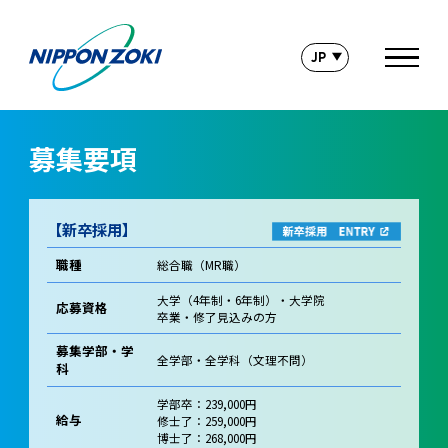
募集要項
【新卒採用】
職種
総合職（MR職）
大学（4年制・6年制）・大学院
応募資格
卒業・修了見込みの方
募集学部・学
全学部・全学科（文理不問）
科
学部卒：239,000円
給与
修士了：259,000円
博士了：268,000円