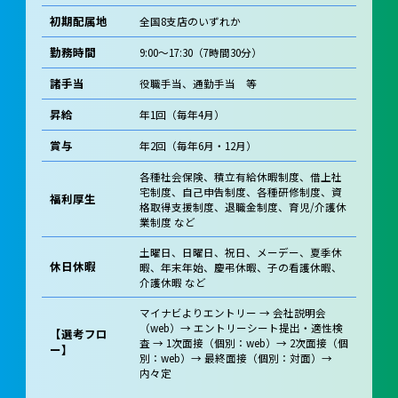
初期配属地
全国8支店のいずれか
勤務時間
9:00～17:30（7時間30分）
諸手当
役職手当、通勤手当 等
昇給
年1回（毎年4月）
賞与
年2回（毎年6月・12月）
各種社会保険、積立有給休暇制度、借上社
宅制度、自己申告制度、各種研修制度、資
福利厚生
格取得支援制度、退職金制度、育児/介護休
業制度 など
土曜日、日曜日、祝日、メーデー、夏季休
休日休暇
暇、年末年始、慶弔休暇、子の看護休暇、
介護休暇 など
マイナビよりエントリー → 会社説明会
（web）→ エントリーシート提出・適性検
【選考フロ
査 → 1次面接（個別：web）→ 2次面接（個
ー】
別：web）→ 最終面接（個別：対面）→
内々定