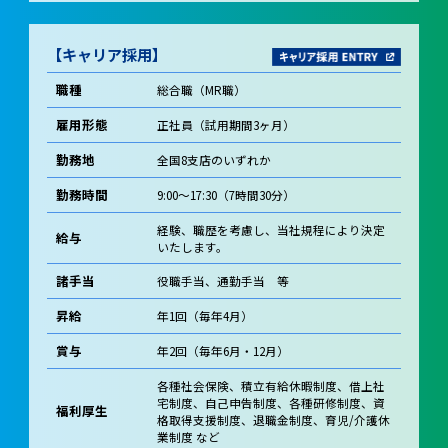
【キャリア採用】
職種
総合職（MR職）
雇用形態
正社員（試用期間3ヶ月）
勤務地
全国8支店のいずれか
勤務時間
9:00～17:30（7時間30分）
経験、職歴を考慮し、当社規程により決定
給与
いたします。
諸手当
役職手当、通勤手当 等
昇給
年1回（毎年4月）
賞与
年2回（毎年6月・12月）
各種社会保険、積立有給休暇制度、借上社
宅制度、自己申告制度、各種研修制度、資
福利厚生
格取得支援制度、退職金制度、育児/介護休
業制度 など