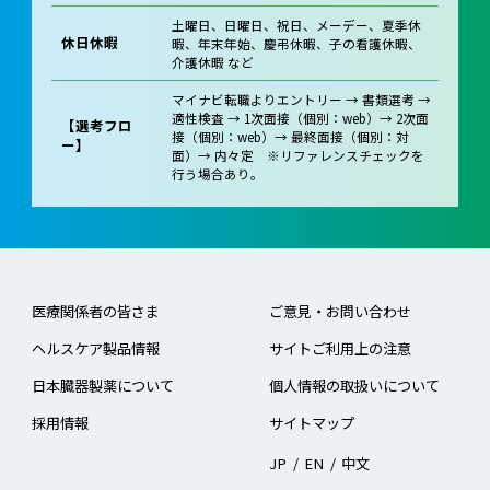
土曜日、日曜日、祝日、メーデー、夏季休
休日休暇
暇、年末年始、慶弔休暇、子の看護休暇、
介護休暇 など
マイナビ転職よりエントリー → 書類選考 →
適性検査 → 1次面接（個別：web）→ 2次面
【選考フロ
接（個別：web）→ 最終面接（個別：対
ー】
面）→ 内々定 ※リファレンスチェックを
行う場合あり。
医療関係者の皆さま
ご意見・お問い合わせ
ヘルスケア製品情報
サイトご利用上の注意
日本臓器製薬について
個人情報の取扱いについて
採用情報
サイトマップ
JP
/
EN
/
中文