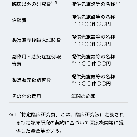
※5
※4
臨床以外の研究費
提供先施設等の名称
提供先施設等の名称
治験費
※4
：○○件○○円
提供先施設等の名称
製造販売後臨床試験費
※4
：○○件○○円
副作用・感染症症例報
提供先施設等の名称
※4
告費
：○○件○○円
提供先施設等の名称
製造販売後調査費
※4
：○○件○○円
その他の費用
年間の総額
※1「特定臨床研究費」とは、臨床研究法に定義され
る特定臨床研究の契約に基づいて医療機関等に提
供した資金等をいう。