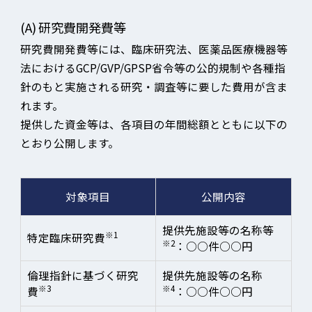
(A)
研究費開発費等
研究費開発費等には、臨床研究法、医薬品医療機器等
法におけるGCP/GVP/GPSP省令等の公的規制や各種指
針のもと実施される研究・調査等に要した費用が含ま
れます。
提供した資金等は、各項目の年間総額とともに以下の
とおり公開します。
対象項目
公開内容
提供先施設等の名称等
※1
特定臨床研究費
※2
：○○件○○円
倫理指針に基づく研究
提供先施設等の名称
※3
※4
費
：○○件○○円