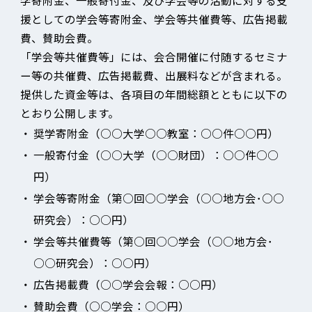
学寄附金、一般寄付金、及び学会等の活動に対する支
援としての学会等寄附金、学会等共催費等、広告掲載
費、賛助会費。
「学会等共催費等」には、会合開催に付随するセミナ
ー等の共催費、広告掲載費、出展料などが含まれる。
提供した資金等は、各項目の年間総額とともに以下の
とおり公開します。
・
奨学寄附金（○○大学○○教室：○○件○○円）
・
一般寄付金（○○大学（○○財団）：○○件○○
円）
・
学会等寄附金（第○回○○学会（○○地方会･○○
研究会）：○○円）
・
学会等共催費等（第○回○○学会（○○地方会･
○○研究会）：○○円）
・
広告掲載費（○○学会会報：○○円）
・
賛助会費（○○学会：○○円）