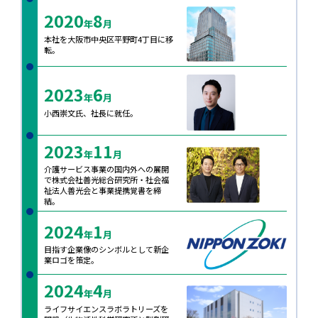
2020
8
年
月
本社を大阪市中央区平野町4丁目に移
転。
2023
6
年
月
小西崇文氏、社長に就任。
2023
11
年
月
介護サービス事業の国内外への展開
で株式会社善光総合研究所・社会福
祉法人善光会と事業提携覚書を締
結。
2024
1
年
月
目指す企業像のシンボルとして新企
業ロゴを策定。
2024
4
年
月
ライフサイエンスラボラトリーズを