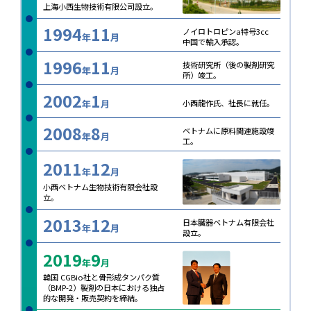
上海小西生物技術有限公司設立。
1994
11
ノイロトロピンa特号3cc
年
月
中国で輸入承認。
1996
11
技術研究所（後の製剤研究
年
月
所）竣工。
2002
1
年
月
小西龍作氏、社長に就任。
2008
8
ベトナムに原料関連施設竣
年
月
工。
2011
12
年
月
小西ベトナム生物技術有限会社設
立。
2013
12
日本臓器ベトナム有限会社
年
月
設立。
2019
9
年
月
韓国 CGBio社と骨形成タンパク質
（BMP-2）製剤の日本における独占
的な開発・販売契約を締結。