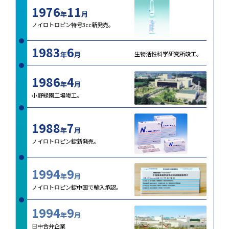
1976
11
年
月
ノイロトロピン特号3cc新発売。
1983
6
年
月
生物活性科学研究所竣工。
1986
4
年
月
小野緑園工場竣工。
1988
7
年
月
ノイロトロピン錠新発売。
1994
9
年
月
ノイロトロピン錠中国で輸入承認。
1994
9
年
月
日中合弁企業