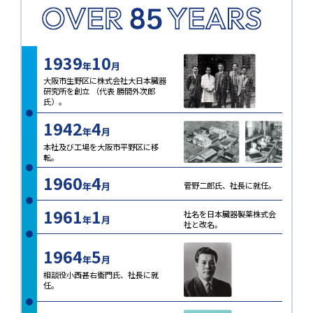
1939
10
年
月
大阪市生野区に株式会社大日本臓器
研究所を創立 （代表 勝間外次郎
氏）。
1942
4
年
月
本社及び工場を大阪市平野区に移
転。
1960
4
年
月
菅野二郎氏、社長に就任。
1961
1
社名を日本臓器製薬株式会
年
月
社と改名。
1964
5
年
月
相談役小西甚右衞門氏、社長に就
任。