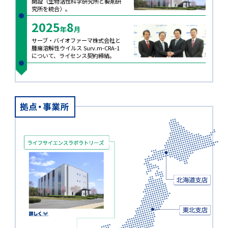
開設（生物活性科学研究所と製剤研
究所を統合）。
2025
8
年
月
サーブ・バイオファーマ株式会社と
腫瘍溶解性ウイルス Surv.m-CRA-1
について、ライセンス契約締結。