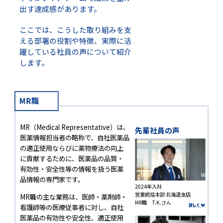
出す達成感があります。
ここでは、こうした取り組みを支
える部署の役割や特徴、実際に活
躍している社員の声について紹介
します。
MR（Medical Representative）は、
先輩社員の声
医薬情報担当者の略称で、自社医薬品
の適正使用ならびに薬物療法の向上
に貢献するために、医薬品の品質・
有効性・安全性等の情報を扱う医薬
品情報の専門家です。
2024年入社
営業統括本部 北海道支店
MR職の主な業務は、医師・薬剤師・
MR職 T.K.さん
看護師等の医療従事者に対し、自社
医薬品の有効性や安全性、適正使用