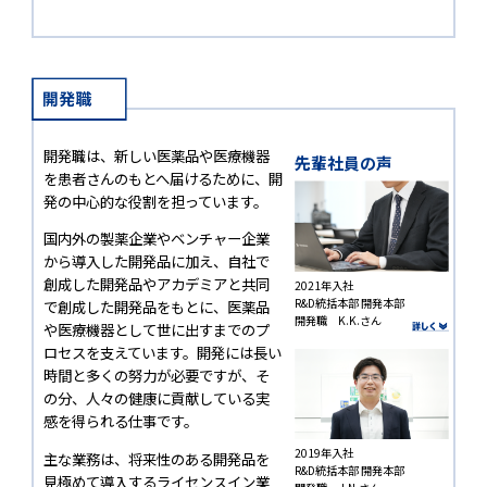
開発職は、新しい医薬品や医療機器
先輩社員の声
を患者さんのもとへ届けるために、開
発の中心的な役割を担っています。
国内外の製薬企業やベンチャー企業
から導入した開発品に加え、自社で
創成した開発品やアカデミアと共同
2021年入社
R&D統括本部 開発本部
で創成した開発品をもとに、医薬品
開発職 K.K.さん
や医療機器として世に出すまでのプ
ロセスを支えています。開発には長い
時間と多くの努力が必要ですが、そ
の分、人々の健康に貢献している実
感を得られる仕事です。
2019年入社
主な業務は、将来性のある開発品を
R&D統括本部 開発本部
見極めて導入するライセンスイン業