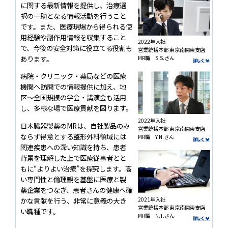
に関する最新情報を提供し、治療選
択の一助となる情報活動を行うこと
です。また、医療現場から得られる使
用経験や副作用情報を収集すること
2022年入社
で、今後の安全対策に役立てる役割も
営業統括本部 東京南関東支店
あります。
MR職 S.S.さん
病院・クリニック・薬局などの医療
機関へ訪問での情報提供に加え、地
区～全国規模の学会・講演会も活用
し、多様な場で医療貢献を図ります。
2022年入社
日本臓器製薬のMRは、自社製品のみ
営業統括本部 東京南関東支店
ならず得意とする整形外科領域には
MR職 Y.N.さん
関連疾患への深い知識を持ち、患者
背景を理解した上で医療従事者とと
もに“よりよい治療”を探究します。高
い専門性と倫理観を基盤に医療と製
薬企業をつなぎ、患者さんの健康へ確
2021年入社
かな貢献を行う、非常に意義の大き
営業統括本部 東京南関東支店
い職種です。
MR職 N.T.さん