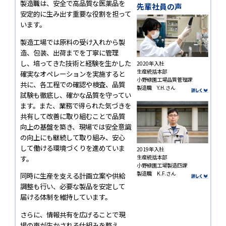
製造職は、安全で高品質な医薬品を
先輩社員の声
安定的に生み出す重要な役割を担って
います。
製造工場では原料の受け入れから製
造、包装、出荷までを丁寧に管理
し、培ってきた技術と経験を生かした
2020年入社
生産統括本部
確実なオペレーションを実施すると
小野緑園工場品質管理課
共に、各工程での確認や検査、品質
製造職 Y.H.さん
試験も徹底し、確かな品質を守ってい
ます。また、業務で得られた気づきを
共有して改善に取り組むことで品質
向上の基盤を築き、現場では安全意識
の向上にも継続して取り組み、安心
して働ける環境づくりを進めていま
2019年入社
す。
生産統括本部
小野緑園工場製造四課
製造職 K.F.さん
同時に生産を支える計画立案や供給
調整も行い、必要な製品を安定して
届ける体制を維持しています。
さらに、情報共有を広げることで現
場の声が生かされる仕組みを整え、